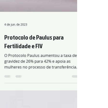
4 de jun. de 2023
Protocolo de Paulus para
Fertilidade e FIV
O Protocolo Paulus aumentou a taxa de
gravidez de 26% para 42% e apoia as
mulheres no processo de transferência
de embriões e fertilização in vitro. A
acupuntura melhora o fluxo sanguíneo
para o útero, a qualidade dos óvulos,
regula os hormônios que afetam o ciclo,
aumenta a espessura do endométrio,