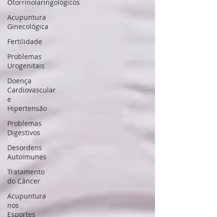
Otorrinolaringológicos
Acupuntura
Ginecológica
Fertilidade
Problemas
Urogenitais
Doença
Cardiovascular
e
Hipertensão
Problemas
Digestivos
Desordens
Autoimunes
Tratamento
do Câncer
Acupuntura
nos
Esportes