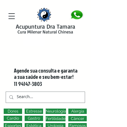
google-site-verification=y41jXuas_p-EeJLicgF7NZUfGl-PC5--4l-
45bsYy50
Acupuntura Dra Tamara
Cura Milenar Natural Chinesa
Agende sua consulta e garanta
a sua saúde e seu bem-estar!
11 94147-3803
Dores
Estresse
Neurologia
Alergia
Cardio
Gastro
Fertilidade
Câncer
Esportes
Estética
Urologia
Famosos