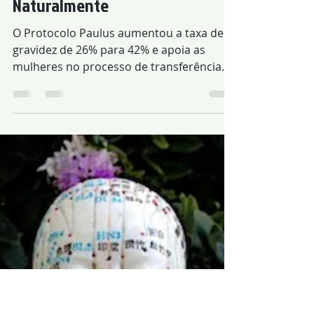
Acupuntura Para Engravidar
Naturalmente
O Protocolo Paulus aumentou a taxa de
gravidez de 26% para 42% e apoia as
mulheres no processo de transferência
de embriões e fertilização in vitro. A
acupuntura melhora o fluxo sanguíneo
para o útero, a qualidade dos óvulos,
regula os hormônios que afetam o ciclo,
aumenta a espessura do endométrio,
modula as citocinas e a resposta
imunológica, auxilia nos efeitos colaterais
dos medicamentos para FIV e alivia o
estresse. O ideal é começar a fazer
acupuntura de 3 a 6 meses ant