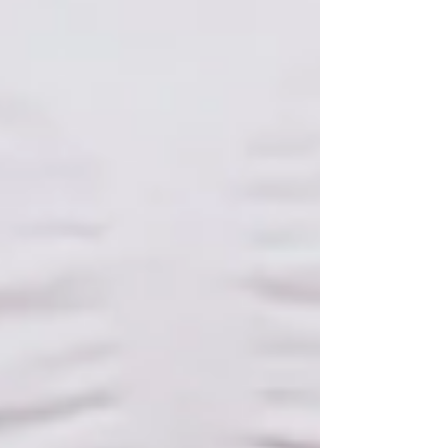
modula as citocinas e a resposta
imunológica, auxilia nos efeitos colaterais
dos medicamentos para FIV e alivia o
estresse. O ideal é começar a fazer
acupuntura de 3 a 6 meses ant