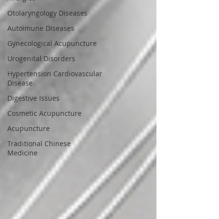
Otolaryngology Diseases
Autoimune Diseases
Gynecological Acupuncture
Urogenital Disorders
Hypertension Cardiovascular
Disease
Digestive Issues
Cosmetic Acupuncture
Acupuncture
Traditional Chinese
Medicine