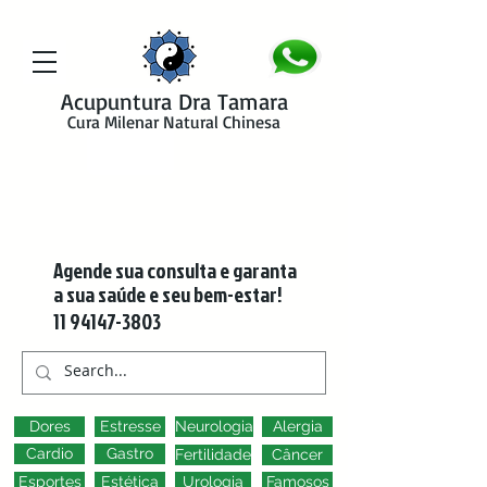
google-site-verification=y41jXuas_p-EeJLicgF7NZUfGl-PC5--4l-
45bsYy50
Acupuntura Dra Tamara
Cura Milenar Natural Chinesa
Agende sua consulta e garanta
a sua saúde e seu bem-estar!
11 94147-3803
Dores
Estresse
Neurologia
Alergia
Cardio
Gastro
Fertilidade
Câncer
Esportes
Estética
Urologia
Famosos