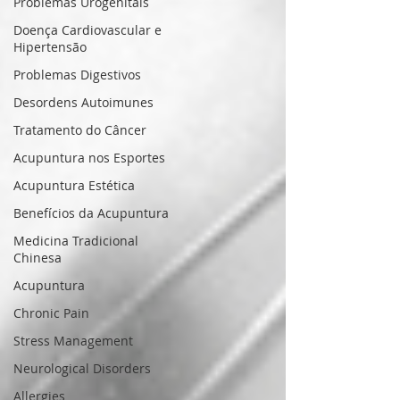
Problemas Urogenitais
Doença Cardiovascular e
Hipertensão
Problemas Digestivos
Desordens Autoimunes
Tratamento do Câncer
Acupuntura nos Esportes
Acupuntura Estética
Benefícios da Acupuntura
Medicina Tradicional
Chinesa
Acupuntura
Chronic Pain
Stress Management
Neurological Disorders
Allergies