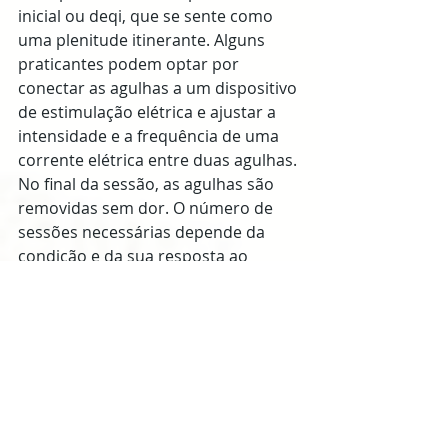
inicial ou deqi, que se sente como 
uma plenitude itinerante. Alguns 
praticantes podem optar por 
conectar as agulhas a um dispositivo 
de estimulação elétrica e ajustar a 
intensidade e a frequência de uma 
corrente elétrica entre duas agulhas. 
No final da sessão, as agulhas são 
removidas sem dor. O número de 
sessões necessárias depende da 
condição e da sua resposta ao 
tratamento.
Outras técnicas de tratamentos da 
acupuntura e da MTC
Para certos distúrbios, incluindo 
artrite e problemas digestivos, o 
praticante pode usar moxabustão - 