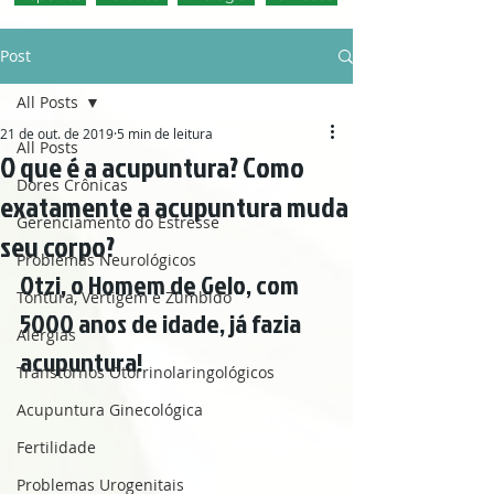
Post
All Posts
21 de out. de 2019
5 min de leitura
All Posts
O que é a acupuntura? Como
Dores Crônicas
exatamente a acupuntura muda
Gerenciamento do Estresse
seu corpo?
Problemas Neurológicos
Otzi, o Homem de Gelo, com 
Tontura, Vertigem e Zumbido
5000 anos de idade, já fazia 
Alergias
acupuntura!
Transtornos Otorrinolaringológicos
Acupuntura Ginecológica
Fertilidade
Problemas Urogenitais