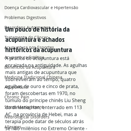
Doença Cardiovascular e Hipertensão
Problemas Digestivos
Um pouco de história da 
Desordens Autoimunes
acupuntura e achados 
Tratamento do Câncer
históricos da acupuntura
Acupuntura nos Esportes
Acupuntura Estética
A prática de acupuntura está 
enraizada na antiguidade. As agulhas 
Benefícios da Acupuntura
mais antigas de acupuntura que 
Medicina Tradicional Chinesa
sobreviveram ao tempo, quatro 
agulhas de ouro e cinco de prata, 
Acupuntura
foram descobertas em 1970, no 
Chronic Pain
túmulo do príncipe chinês Liu Sheng 
da dinastia Han, enterrado em 113 
Stress Management
AC, na província de Hebei, mas a 
Neurological Disorders
terapia pode datar de séculos atrás 
Allergies
se não milênios no Extremo Oriente - 