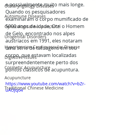
e possivelmente muito mais longe. 
Otolaryngology Diseases
Quando os pesquisadores 
Autoimune Diseases
examinaram o corpo mumificado de 
5000 anos de idade, Otzi o Homem 
Gynecological Acupuncture
de Gelo, encontrado nos alpes 
Urogenital Disorders
austríacos em 1991, eles notaram 
Hypertension Cardiovascular Disease
uma série de tatuagens em seu 
corpo, que estavam localizadas 
Digestive Issues
surpreendentemente perto dos 
Cosmetic Acupuncture
pontos clássicos de acupuntura.
Acupuncture
https://www.youtube.com/watch?v=bZr-
Traditional Chinese Medicine
uAOJqo4