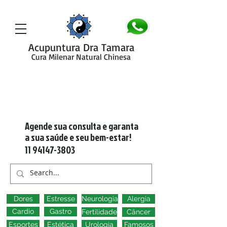
google-site-verification=y41jXuas_p-EeJLicgF7NZUfGl-PC5--4l-
45bsYy50
Acupuntura Dra Tamara
Cura Milenar Natural Chinesa
Agende sua consulta e garanta
a sua saúde e seu bem-estar!
11 94147-3803
Dores
Estresse
Neurologia
Alergia
Cardio
Gastro
Fertilidade
Câncer
Esportes
Estética
Urologia
Famosos