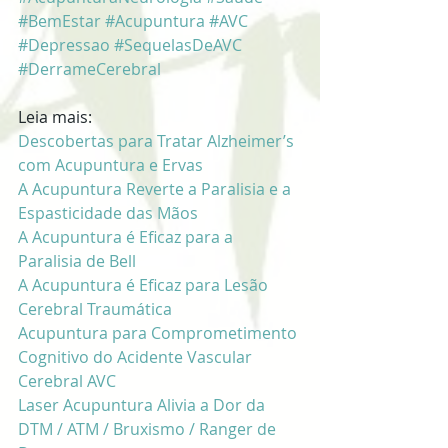
#BemEstar
#Acupuntura
#AVC
#Depressao
#SequelasDeAVC
#DerrameCerebral
Leia mais:
Descobertas para Tratar Alzheimer’s 
com Acupuntura e Ervas
A Acupuntura Reverte a Paralisia e a 
Espasticidade das Mãos
A Acupuntura é Eficaz para a 
Paralisia de Bell
A Acupuntura é Eficaz para Lesão 
Cerebral Traumática
Acupuntura para Comprometimento 
Cognitivo do Acidente Vascular 
Cerebral AVC
Laser Acupuntura Alivia a Dor da 
DTM / ATM / Bruxismo / Ranger de 