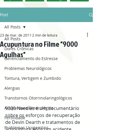
Post
All Posts
23 de mar. de 2011
2 min de leitura
All Posts
Acupuntura no Filme "9000
Dores Crônicas
Agulhas"
Gerenciamento do Estresse
Problemas Neurológicos
Tontura, Vertigem e Zumbido
Alergias
Transtornos Otorrinolaringológicos
9000 Needles é um documentário 
Acupuntura Ginecológica
sobre os esforços de recuperação 
Fertilidade
de Devin Dearth e tratamentos de 
Problemas Urogenitais
acupuntura após um acidente 