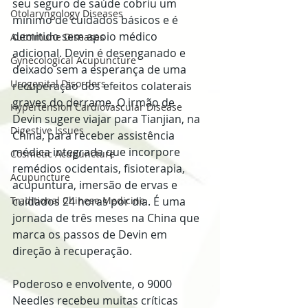
seu seguro de saúde cobriu um 
Otolaryngology Diseases
mínimo de cuidados básicos e é 
demitido sem apoio médico 
Autoimune Diseases
adicional. Devin é desenganado e 
Gynecological Acupuncture
deixado sem a esperança de uma 
Urogenital Disorders
recuperação dos efeitos colaterais 
graves do derrame. O irmão de 
Hypertension Cardiovascular Disease
Devin sugere viajar para Tianjian, na 
Digestive Issues
China, para receber assistência 
médica integrada que incorpore 
Cosmetic Acupuncture
remédios ocidentais, fisioterapia, 
Acupuncture
acupuntura, imersão de ervas e 
cuidados 24 horas por dia. É uma 
Traditional Chinese Medicine
jornada de três meses na China que 
marca os passos de Devin em 
direção à recuperação.
Poderoso e envolvente, o 9000 
Needles recebeu muitas críticas 