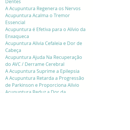
Dentes
A Acupuntura Regenera os Nervos
Acupuntura Acalma o Tremor 
Essencial
Acupuntura é Efetiva para o Alívio da 
Enxaqueca
Acupuntura Alivia Cefaleia e Dor de 
Cabeça
Acupuntura Ajuda Na Recuperação 
do AVC / Derrame Cerebral
A Acupuntura Suprime a Epilepsia
A Acupuntura Retarda a Progressão 
de Parkinson e Proporciona Alívio
Acupuntura Reduz a Dor da 
Neuralgia do Trigêmeo
Acupuntura Cura a Paralisia Facial 
Periférica
Acupuntura Alivia Neuropatia 
Diabética