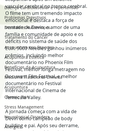
vascular cerebral no tronco cerebral. 
Doença Cardiovascular e Hipertensão
O filme tem um tremendo impacto 
Problemas Digestivos
emocional e destaca a força de 
vontade de Devin, o amor de uma 
Desordens Autoimunes
família e comunidade de apoio e os 
Tratamento do Câncer
déficits no sistema de saúde dos 
Acupuntura nos Esportes
EUA. 9000 Needles ganhou inúmeros 
prêmios, incluindo melhor 
Acupuntura Estética
documentário no Phoenix Film 
Benefícios da Acupuntura
Festival, melhor longa metragem no 
Docuwest Film Festival, e melhor 
Medicina Tradicional Chinesa
documentário no Festival 
Acupuntura
Internacional de Cinema de 
Temecula Valley.
Chronic Pain
Stress Management
A jornada começa com a vida de 
Neurological Disorders
Devin como campeão de body 
building e pai. Após seu derrame, 
Allergies