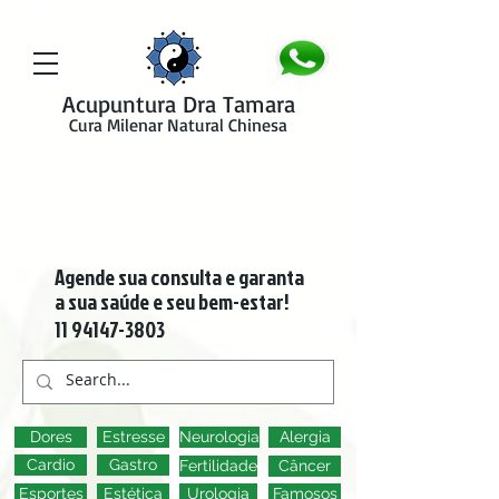
google-site-verification=y41jXuas_p-EeJLicgF7NZUfGl-PC5--4l-
45bsYy50
Acupuntura Dra Tamara
Cura Milenar Natural Chinesa
Agende sua consulta e garanta
a sua saúde e seu bem-estar!
11 94147-3803
Dores
Estresse
Neurologia
Alergia
Cardio
Gastro
Fertilidade
Câncer
Esportes
Estética
Urologia
Famosos