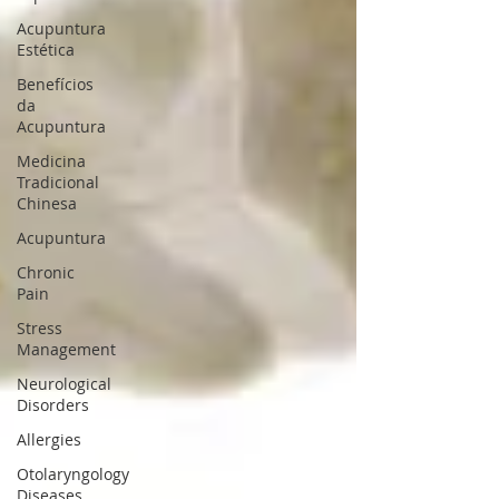
Acupuntura
Estética
Benefícios
da
Acupuntura
Medicina
Tradicional
Chinesa
Acupuntura
Chronic
Pain
Stress
Management
Neurological
Disorders
Allergies
Otolaryngology
Diseases