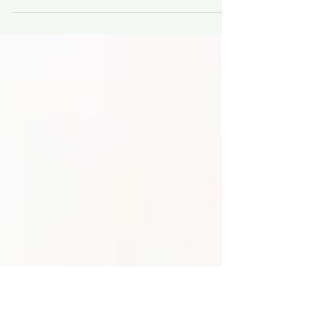
em 98% e envolve inflamação do nervo
estilomastóideo, causada por trauma,
diabetes e esclerose.