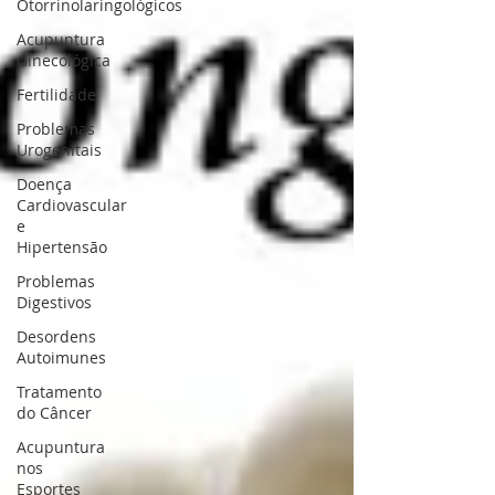
Otorrinolaringológicos
Acupuntura
Ginecológica
Fertilidade
Problemas
Urogenitais
Doença
Cardiovascular
e
Hipertensão
Problemas
Digestivos
Desordens
Autoimunes
Tratamento
do Câncer
Acupuntura
nos
Esportes