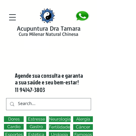
google-site-verification=y41jXuas_p-EeJLicgF7NZUfGl-PC5--4l-
45bsYy50
Acupuntura Dra Tamara
Cura Milenar Natural Chinesa
Agende sua consulta e garanta
a sua saúde e seu bem-estar!
11 94147-3803
Dores
Estresse
Neurologia
Alergia
Cardio
Gastro
Fertilidade
Câncer
Esportes
Estética
Urologia
Famosos