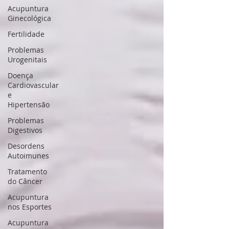
Acupuntura
Ginecológica
Fertilidade
Problemas
Urogenitais
Doença
Cardiovascular
e
Hipertensão
Problemas
Digestivos
Desordens
Autoimunes
Tratamento
do Câncer
Acupuntura
nos Esportes
Acupuntura