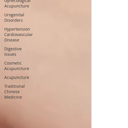
Gynecological
Acupuncture
Urogenital
Disorders
Hypertension
Cardiovascular
Disease
Digestive
Issues
Cosmetic
Acupuncture
Acupuncture
Traditional
Chinese
Medicine