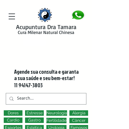
google-site-verification=y41jXuas_p-EeJLicgF7NZUfGl-PC5--4l-
45bsYy50
Acupuntura Dra Tamara
Cura Milenar Natural Chinesa
Agende sua consulta e garanta
a sua saúde e seu bem-estar!
11 94147-3803
Dores
Estresse
Neurologia
Alergia
Cardio
Gastro
Fertilidade
Câncer
Esportes
Estética
Urologia
Famosos