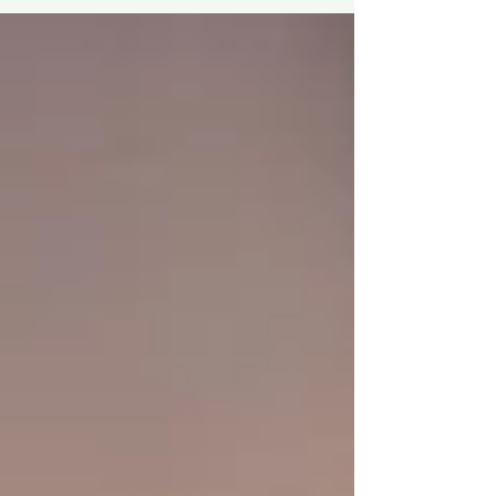
para o útero, a qualidade dos óvulos,
regula os hormônios que afetam o ciclo,
aumenta a espessura do endométrio,
modula as citocinas e a resposta
imunológica, auxilia nos efeitos colaterais
dos medicamentos para FIV e alivia o
estresse. O ideal é começar a fazer
acupuntura de 3 a 6 meses ant