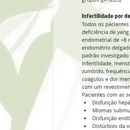
Infertilidade por d
Todos os pacientes 
deficiência de yan
endometrial de <8 
endométrio delgado 
padrão investigado 
infertilidade, mens
zumbido, frequência
coágulos e dor mens
com um revestimento
Pacientes com as s
Disfunção hepát
Miomas submuco
Disfunção endó
Distúrbios da o