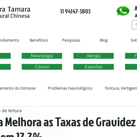
A
ra Tamara
11 94147-3803
a
ural Chinesa
endamento
Benefícios
Pesquisas
Blog
Sob
Neurologia
Alergia
F
Câncer
Esportes
amento do Estresse
Problemas Neurológicos
Tontura, Vertige
 de leitura
Acupuntura Ginecológica
Fertilidade
Problemas Urogenitai
 Melhora as Taxas de Gravidez