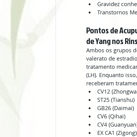
Gravidez conhe
Transtornos Me
Pontos de Acupu
de Yang nos Rin
Ambos os grupos d
valerato de estradio
tratamento medicam
(LH). Enquanto isso
receberam tratamen
CV12 (Zhongwan
ST25 (Tianshu) 
GB26 (Daimai)  
CV6 (Qihai)  
CV4 (Guanyuan)
EX CA1 (Zigong)