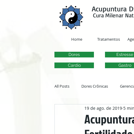
google-site-verification=y41jXuas_p-EeJLicgF7NZUfGl-PC5--4l-45bsYy50
Acupuntura D
Cura Milenar Nat
Home
Tratamentos
Ag
Dores
Estresse
Cardio
Gastro
All Posts
Dores Crônicas
Gerenci
19 de ago. de 2019
5 min
Transtornos Otorrinolaringológicos
Acupuntura