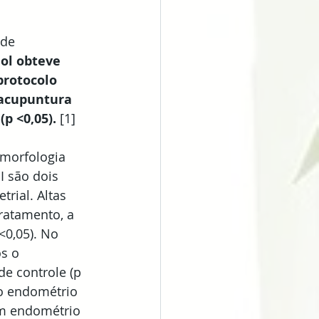
de 
ol obteve 
protocolo 
 acupuntura 
p <0,05).
 [1]
morfologia 
PI são dois 
rial. Altas 
ratamento, a 
0,05). No 
s o 
de controle (p 
do endométrio 
um endométrio 