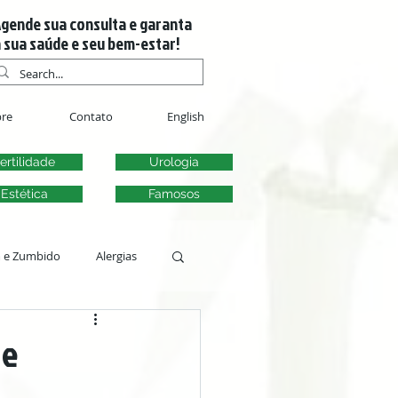
gende sua consulta e garanta
 sua saúde e seu bem-estar!
re
Contato
English
ertilidade
Urologia
Estética
Famosos
m e Zumbido
Alergias
s
 e