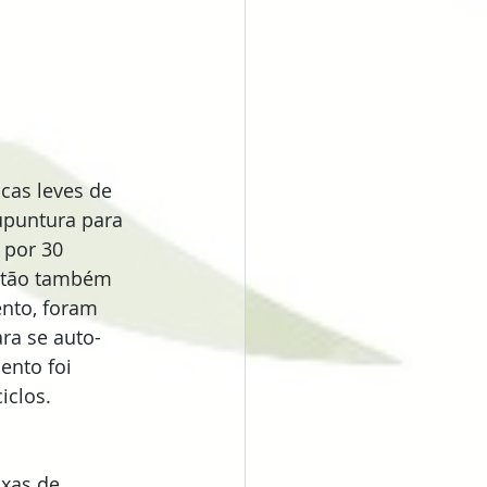
cas leves de 
upuntura para 
 por 30 
ustão também 
nto, foram 
ra se auto-
ento foi 
iclos.
xas de 