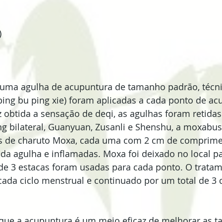
  
 
  
 uma agulha de acupuntura de tamanho padrão, técni
ping bu ping xie) foram aplicadas a cada ponto de ac
 obtida a sensação de deqi, as agulhas foram retidas
ng bilateral, Guanyuan, Zusanli e Shenshu, a moxab
cas de charuto Moxa, cada uma com 2 cm de comprime
da agulha e inflamadas. Moxa foi deixado no local pa
 de 3 estacas foram usadas para cada ponto. O tratam
ada ciclo menstrual e continuado por um total de 3 c
que a acupuntura é um meio eficaz de melhorar as ta