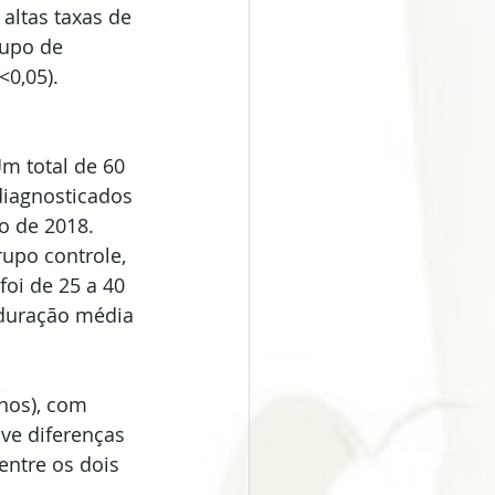
altas taxas de 
rupo de 
<0,05).
m total de 60 
diagnosticados 
o de 2018. 
upo controle, 
oi de 25 a 40 
(duração média 
nos), com 
ve diferenças 
entre os dois 