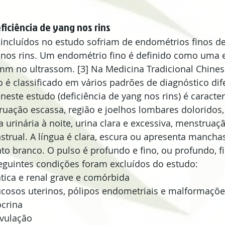
eficiência de yang nos rins
incluídos no estudo sofriam de endométrios finos de
g nos rins. Um endométrio fino é definido como uma 
mm no ultrassom. [3] Na Medicina Tradicional Chines
é classificado em vários padrões de diagnóstico dife
neste estudo (deficiência de yang nos rins) é caracter
truação escassa, região e joelhos lombares doloridos,
 urinária à noite, urina clara e excessiva, menstruaçã
trual. A língua é clara, escura ou apresenta manchas
 branco. O pulso é profundo e fino, ou profundo, fino
eguintes condições foram excluídos do estudo: 
ica e renal grave e comórbida  
sos uterinos, pólipos endometriais e malformações 
crina  
vulação  