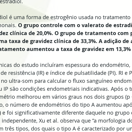
estradiol.
adiol é uma forma de estrogênio usada no tratamento 
onais. 
O grupo controle com o valerato de estradi
dez clínica de 20,0%. O grupo de tratamento com 
a taxa de gravidez clínica de 33,3%. A adição de
ratamento aumentou a taxa de gravidez em 13,3% (
icas do estudo incluíram espessura do endométrio, 
e resistência (IR) e índice de pulsatilidade (PI). RI e 
​no ultra-som para calcular o fluxo sanguíneo endomet
 IP são condições endometriais indicativas. Após o t
étrio melhorou em vários graus nos dois grupos (p <
o, o número de endométrios do tipo A aumentou apó
) e foi significativamente diferente daquele no grupo 
 independente, Xu et al. observa que “a morfologia 
m três tipos, dos quais o tipo A é caracterizado por 