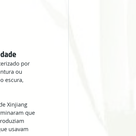
lidade
terizado por 
ontura ou 
o escura, 
e Xinjiang 
rminaram que 
produziam 
que usavam 