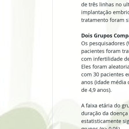
de três linhas no u
implantação embrion
tratamento foram si
Dois Grupos Comp
Os pesquisadores (
pacientes foram tra
com infertilidade d
Eles foram aleator
com 30 pacientes em
anos (idade média 
de 4,9 anos).
A faixa etária do g
duração da doença 
estatisticamente si
grupos (p> 0,05).