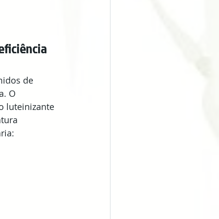
ficiência 
idos de 
a. O 
 luteinizante 
tura 
ia: 