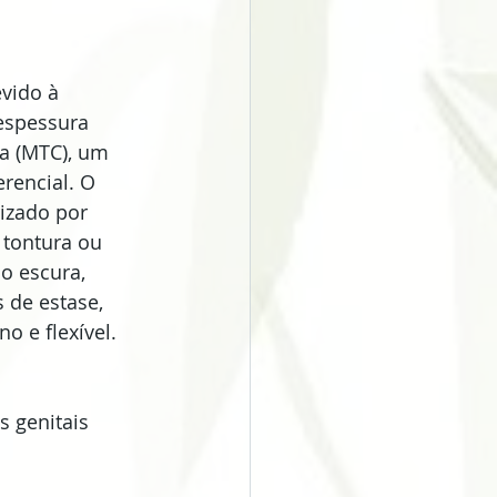
vido à 
espessura 
a (MTC), um 
rencial. O 
izado por 
 tontura ou 
o escura, 
 de estase, 
 e flexível. 
genitais  