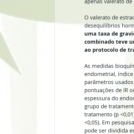
apenas valerato de 
O valerato de estr
desequilíbrios horm
uma taxa de gravi
combinado teve um
ao protocolo de t
As medidas bioquím
endometrial, índice d
parâmetros usados ​
pontuações de IR ou
espessura do endom
grupo de tratament
tratamento (p <0,01
<0,05). Em pesquisa
pode ser dividida e