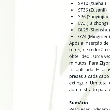
SP10 (Xuehai)  
ST36 (Zusanli)  
SP6 (Sanyinjiao)
LV3 (Taichong) 
BL23 (Shenshu)
GV4 (Mingmen)
Após a inserção de
reforço e redução (
obter deqi. Uma vez
minutos. Para Zigo
foi aplicada. Esta
presas a cada cabo 
extinguir. Um total
administrado para c
Sumário
Pesquisas indicam 