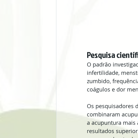
Pesquisa cientí
O padrão investigad
infertilidade, mens
zumbido, frequência
coágulos e dor men
Os pesquisadores do
combinaram acupun
a acupuntura mais 
resultados superio