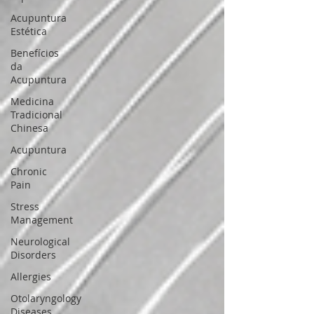
Acupuntura
Estética
Benefícios
da
Acupuntura
Medicina
Tradicional
Chinesa
Acupuntura
Chronic
Pain
Stress
Management
Neurological
Disorders
Allergies
Otolaryngology
Diseases