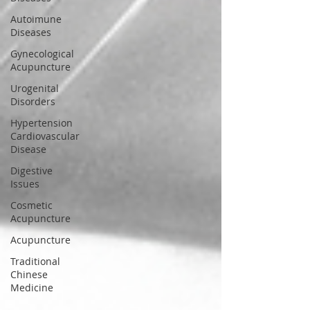
Autoimune
Diseases
Gynecological
Acupuncture
Urogenital
Disorders
Hypertension
Cardiovascular
Disease
Digestive
Issues
Cosmetic
Acupuncture
Acupuncture
Traditional
Chinese
Medicine