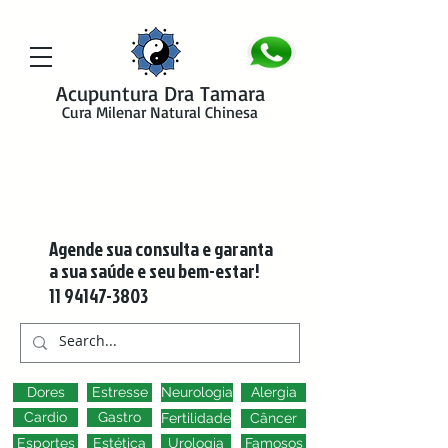
google-site-verification=y41jXuas_p-EeJLicgF7NZUfGl-PC5--4l-
45bsYy50
Acupuntura Dra Tamara
Cura Milenar Natural Chinesa
Agende sua consulta e garanta
a sua saúde e seu bem-estar!
11 94147-3803
Dores
Estresse
Neurologia
Alergia
Cardio
Gastro
Fertilidade
Câncer
Esportes
Estética
Urologia
Famosos