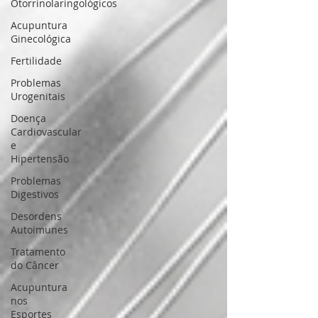
Otorrinolaringológicos
Acupuntura
Ginecológica
Fertilidade
Problemas
Urogenitais
Doença
Cardiovascular
e
Hipertensão
Problemas
Digestivos
Desordens
Autoimunes
Tratamento
do Câncer
Acupuntura
nos
Esportes