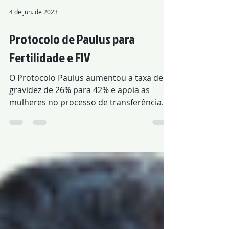
4 de jun. de 2023
Protocolo de Paulus para
Fertilidade e FIV
O Protocolo Paulus aumentou a taxa de
gravidez de 26% para 42% e apoia as
mulheres no processo de transferência
de embriões e fertilização in vitro. A
acupuntura melhora o fluxo sanguíneo
para o útero, a qualidade dos óvulos,
regula os hormônios que afetam o ciclo,
aumenta a espessura do endométrio,