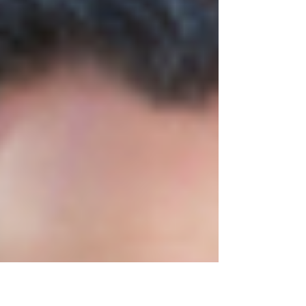
modula as citocinas e a resposta
imunológica, auxilia nos efeitos colaterais
dos medicamentos para FIV e alivia o
estresse. O ideal é começar a fazer
acupuntura de 3 a 6 meses ant