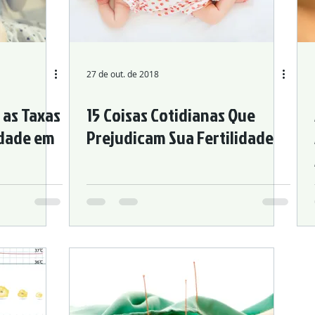
idade
Problemas Urogenitais
Problemas Digestivos
Desordens Autoimunes
27 de out. de 2018
 as Taxas
15 Coisas Cotidianas Que
ra nos Esportes
Acupuntura Estética
idade em
Prejudicam Sua Fertilidade
ina Tradicional Chinesa
Acupuntura
Chronic Pain
al Disorders
Allergies
Otolaryngology Diseases
cal Acupuncture
Urogenital Disorders