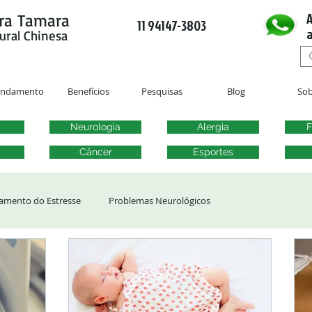
A
ra Tamara
11 94147-3803
a
ural Chinesa
endamento
Benefícios
Pesquisas
Blog
Sob
Neurologia
Alergia
F
Câncer
Esportes
amento do Estresse
Problemas Neurológicos
ergias
Transtornos Otorrinolaringológicos