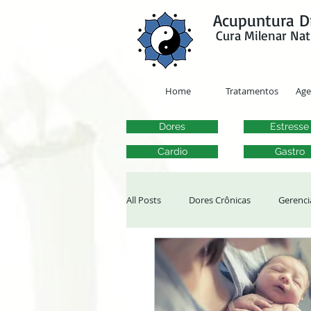
google-site-verification=y41jXuas_p-EeJLicgF7NZUfGl-PC5--4l-45bsYy50
Acupuntura D
Cura Milenar Nat
Home
Tratamentos
Ag
Dores
Estresse
Cardio
Gastro
All Posts
Dores Crônicas
Gerenci
Tontura, Vertigem e Zumbido
Al