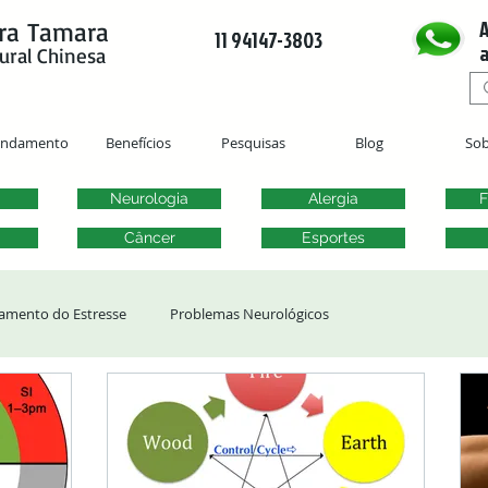
A
ra Tamara
11 94147-3803
a
ural Chinesa
endamento
Benefícios
Pesquisas
Blog
Sob
Neurologia
Alergia
F
Câncer
Esportes
amento do Estresse
Problemas Neurológicos
ergias
Transtornos Otorrinolaringológicos