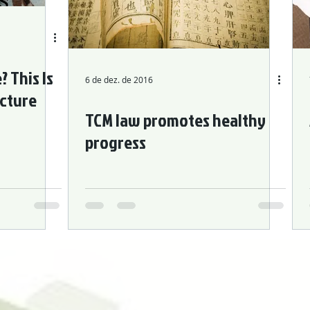
Digestive Issues
Cosmetic Acupuncture
Acupuncture
 This Is
6 de dez. de 2016
cture
TCM law promotes healthy
progress