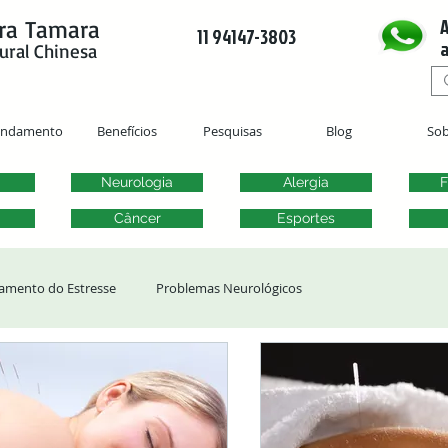
A
ra Tamara
11 94147-3803
a
ural Chinesa
endamento
Benefícios
Pesquisas
Blog
Sob
Neurologia
Alergia
F
Câncer
Esportes
amento do Estresse
Problemas Neurológicos
ergias
Transtornos Otorrinolaringológicos