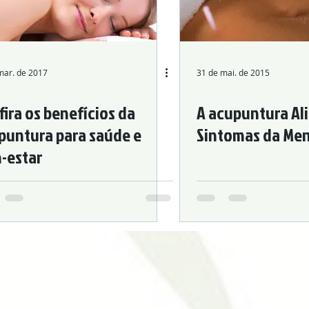
idade
Problemas Urogenitais
Problemas Digestivos
Desordens Autoimunes
mar. de 2017
31 de mai. de 2015
fira os benefícios da
A acupuntura Ali
ra nos Esportes
Acupuntura Estética
puntura para saúde e
Sintomas da Me
-estar
ina Tradicional Chinesa
Acupuntura
Chronic Pain
al Disorders
Allergies
Otolaryngology Diseases
cal Acupuncture
Urogenital Disorders