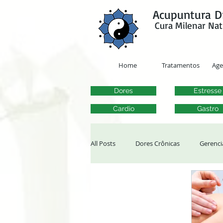
google-site-verification=y41jXuas_p-EeJLicgF7NZUfGl-PC5--4l-45bsYy50
Acupuntura D
Cura Milenar Nat
Home
Tratamentos
Ag
Dores
Estresse
Cardio
Gastro
All Posts
Dores Crônicas
Gerenci
Tontura, Vertigem e Zumbido
Al