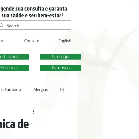
gende sua consulta e garanta
 sua saúde e seu bem-estar!
re
Contato
English
ertilidade
Urologia
Estética
Famosos
m e Zumbido
Alergias
s
ica de