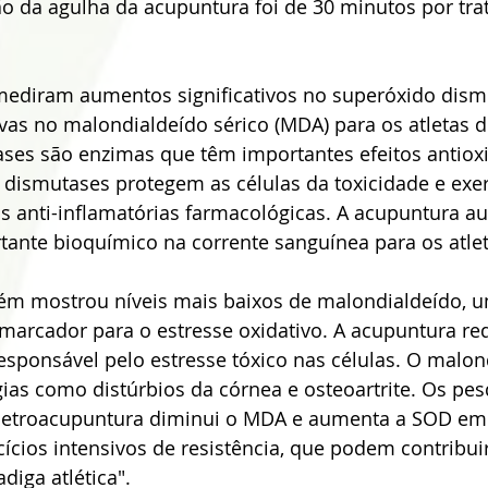
o da agulha da acupuntura foi de 30 minutos por tr
ediram aumentos significativos no superóxido dismu
ivas no malondialdeído sérico (MDA) para os atletas de
ses são enzimas que têm importantes efeitos antiox
o dismutases protegem as células da toxicidade e exe
s anti-inflamatórias farmacológicas. A acupuntura 
tante bioquímico na corrente sanguínea para os atlet
ém mostrou níveis mais baixos de malondialdeído, 
arcador para o estresse oxidativo. A acupuntura red
sponsável pelo estresse tóxico nas células. O malon
ias como distúrbios da córnea e osteoartrite. Os pe
letroacupuntura diminui o MDA e aumenta a SOD em 
ícios intensivos de resistência, que podem contribui
adiga atlética".