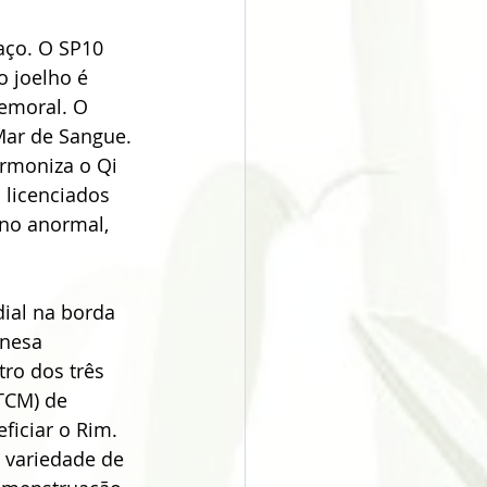
aço. O SP10 
 joelho é 
emoral. O 
ar de Sangue. 
rmoniza o Qi 
 licenciados 
no anormal, 
ial na borda 
inesa 
ro dos três 
TCM) de 
ficiar o Rim. 
 variedade de 