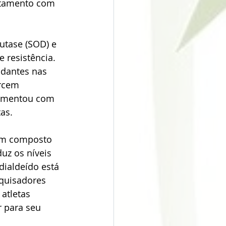
atamento com 
tase (SOD) e 
 resistência. 
idantes nas 
rcem 
aumentou com 
as.
um composto 
uz os níveis 
dialdeído está 
squisadores 
atletas 
r para seu 