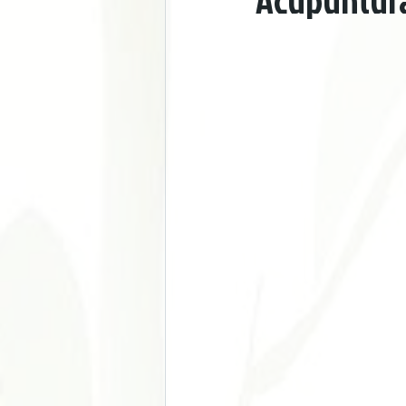
Acupuntur
Doença Cardiovascular e Hipertensão
Acupuntura nos Esportes
Acupu
Chronic Pain
Stress Manageme
Autoimune Diseases
Gynecologi
Digestive Issues
Cosmetic Acup