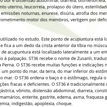
do dor e distensão abdominal, diarreia, dismenorreia
to uterino, leucorreia, prolapso do útero, esterilidad
o, emissões noturnas, enurese, disúria, atrofia dos m
rometimento motor dos membros, vertigem por defic
tilizado no estudo. Este ponto de acupuntura está lo
e fica a um dedo da crista anterior da tíbia no múscul
o de acupuntura está localizado lateralmente a um enta
do à palpação. ST36 recebe o nome de Zusanli, tradu
a Perna. O ST36 recebe muitas funções e indicações 
 um ponto do mar, da terra, do mar inferior do estô
do mar. O ST36 ordena o baço e o estômago, regula o
ições fracas e deficientes. O ST36 é tradicionalmente
ástrica, vômito, distensão abdominal, diarreia, const
mamários, enterite, gastrite, edema, asma, fraqueza ge
mia, indigestão, apoplexia, choque.