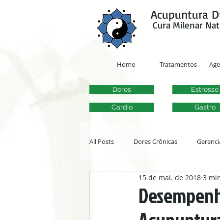
google-site-verification=y41jXuas_p-EeJLicgF7NZUfGl-PC5--4l-45bsYy50
Acupuntura D
Cura Milenar Nat
Home
Tratamentos
Ag
Dores
Estresse
Cardio
Gastro
All Posts
Dores Crônicas
Gerenci
15 de mai. de 2018
3 min
Transtornos Otorrinolaringológicos
Desempenho