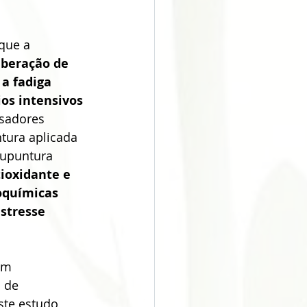
o do Câncer
que a 
Chinesa
Acupuntura
iberação de 
a fadiga 
ios intensivos 
es
sadores 
tura aplicada 
cupuntura 
ular Disease
ioxidante e 
oquímicas 
stresse 
am 
 de 
ste estudo 