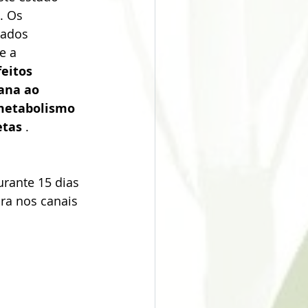
. Os 
tados 
e a 
eitos 
ana ao 
 metabolismo 
etas
 .
rante 15 dias 
ra nos canais 