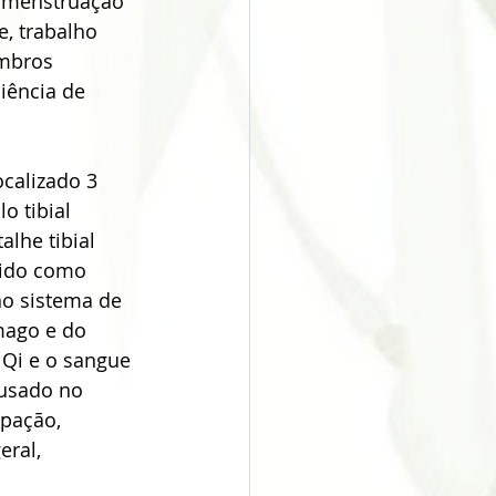
, menstruação 
e, trabalho 
embros 
iência de 
calizado 3 
o tibial 
lhe tibial 
zido como 
no sistema de 
mago e do 
 Qi e o sangue 
 usado no 
ipação, 
ral, 