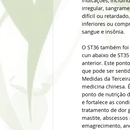
indicações, incluin
irregular, sangramen
difícil ou retardad
inferiores ou comp
sangue e insônia.
O ST36 também foi u
cun abaixo de ST35 
anterior. Este pont
que pode ser senti
Medidas da Terceir
medicina chinesa. É
ponto de nutrição 
e fortalece as cond
tratamento de dor g
mastite, abscessos 
emagrecimento, ane