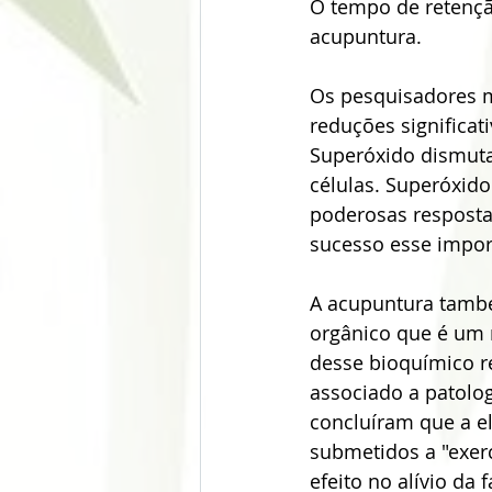
O tempo de retençã
acupuntura.
Os pesquisadores m
reduções significat
Superóxido dismuta
células. Superóxid
poderosas resposta
sucesso esse impor
A acupuntura tamb
orgânico que é um m
desse bioquímico re
associado a patolog
concluíram que a e
submetidos a "exerc
efeito no alívio da f