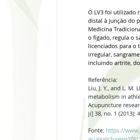
O LV3 foi utilizado
distal à junção do 
Medicina Tradiciona
o fígado, regula o 
licenciados para o 
irregular, sangrame
incluindo artrite, d
Referência:
Liu, J. Y., and L. M.
metabolism in athle
Acupuncture researc
ji] 38, no. 1 (2013): 
Fonte: 
https://www
acupuncturesp10st