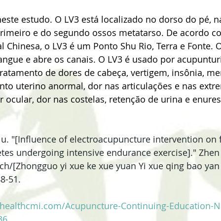
 neste estudo. O LV3 está localizado no dorso do pé, 
primeiro e do segundo ossos metatarso. De acordo co
l Chinesa, o LV3 é um Ponto Shu Rio, Terra e Fonte. O
sangue e abre os canais. O LV3 é usado por acupunturi
tratamento de dores de cabeça, vertigem, insônia, m
nto uterino anormal, dor nas articulações e nas extr
or ocular, dor nas costelas, retenção de urina e enures
 Liu. "[Influence of electroacupuncture intervention on 
tes undergoing intensive endurance exercise]." Zhen c
h/[Zhongguo yi xue ke xue yuan Yi xue qing bao yan 
48-51.
.healthcmi.com/Acupuncture-Continuing-Education-
36