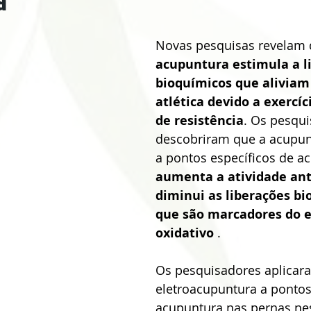
a
Problemas Digestivos
Desordens Autoimunes
Tratament
Novas pesquisas revelam 
ntura Estética
Benefícios da Acupuntura
Medicina Tradicional 
acupuntura estimula a l
bioquímicos que aliviam 
atlética devido a exercíc
nt
Neurological Disorders
Allergies
Otolaryngology Diseas
de resistência
. Os pesqui
descobriram que a acupun
a pontos específicos de a
cal Acupuncture
Urogenital Disorders
Hypertension Cardiovasc
aumenta a atividade ant
diminui as liberações bi
que são marcadores do e
uncture
Acupuncture
oxidativo
 . 
Os pesquisadores aplicar
eletroacupuntura a pontos
acupuntura nas pernas ne