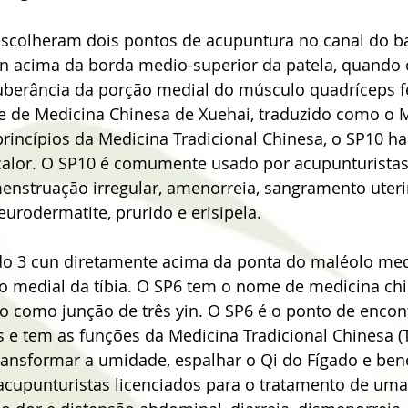
scolheram dois pontos de acupuntura no canal do b
un acima da borda medio-superior da patela, quando o
tuberância da porção medial do músculo quadríceps f
 de Medicina Chinesa de Xuehai, traduzido como o M
rincípios da Medicina Tradicional Chinesa, o SP10 ha
o calor. O SP10 é comumente usado por acupunturistas
enstruação irregular, amenorreia, sangramento uteri
eurodermatite, prurido e erisipela.
ado 3 cun diretamente acima da ponta do maléolo med
to medial da tíbia. O SP6 tem o nome de medicina ch
do como junção de três yin. O SP6 é o ponto de encont
es e tem as funções da Medicina Tradicional Chinesa (
transformar a umidade, espalhar o Qi do Fígado e bene
acupunturistas licenciados para o tratamento de uma