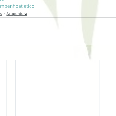
mpenhoatletico
es
Acupuntura