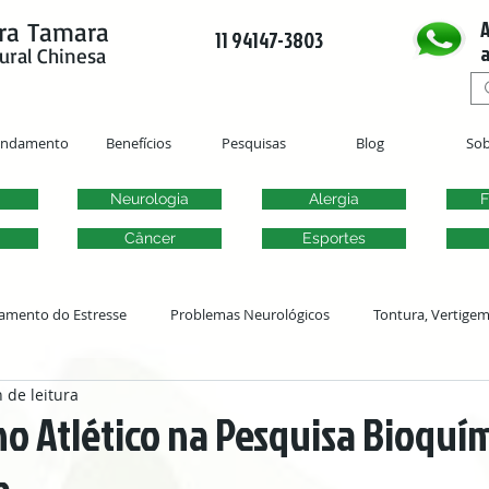
A
ra Tamara
11 94147-3803
a
ural Chinesa
endamento
Benefícios
Pesquisas
Blog
Sob
Neurologia
Alergia
F
Câncer
Esportes
amento do Estresse
Problemas Neurológicos
Tontura, Vertige
 de leitura
Acupuntura Ginecológica
Fertilidade
Problemas Urogenitai
 Atlético na Pesquisa Bioquím