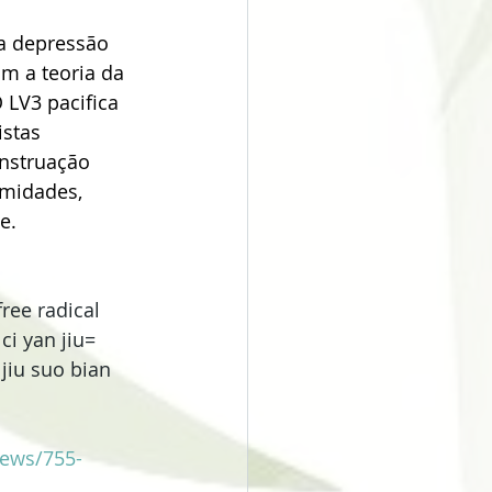
na depressão 
m a teoria da 
 LV3 pacifica 
stas 
enstruação 
emidades, 
e.
free radical 
i yan jiu= 
jiu suo bian 
News/755-