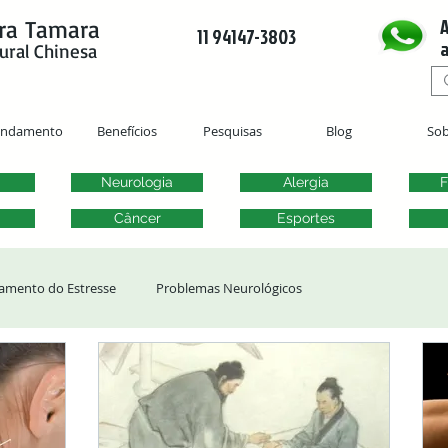
A
ra Tamara
11 94147-3803
a
ural Chinesa
endamento
Benefícios
Pesquisas
Blog
Sob
Neurologia
Alergia
F
Câncer
Esportes
amento do Estresse
Problemas Neurológicos
ergias
Transtornos Otorrinolaringológicos