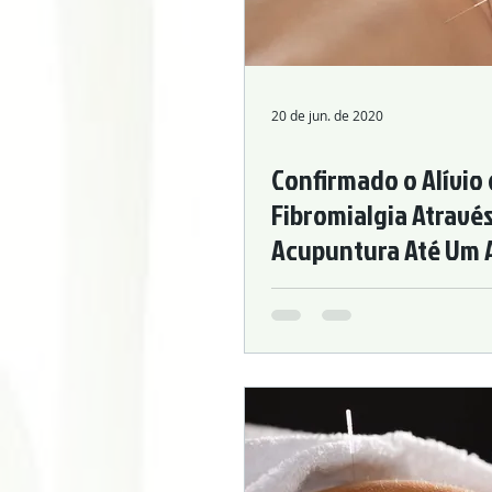
Acupuntura Ginecológica
Fertil
Doença Cardiovascular e Hipertensão
20 de jun. de 2020
Confirmado o Alívio
Tratamento do Câncer
Acupuntu
Fibromialgia Atravé
Acupuntura Até Um 
Benefícios da Acupuntura
Medic
o Tratamento
Stress Management
Neurologic
Autoimune Diseases
Gynecologi