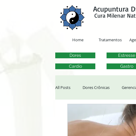
google-site-verification=y41jXuas_p-EeJLicgF7NZUfGl-PC5--4l-45bsYy50
Acupuntura D
Cura Milenar Nat
Home
Tratamentos
Ag
Dores
Estresse
Cardio
Gastro
All Posts
Dores Crônicas
Gerenci
Tontura, Vertigem e Zumbido
Al