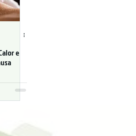
Digestive Issues
Cosmetic Acupuncture
Acupuncture
Calor e
ausa