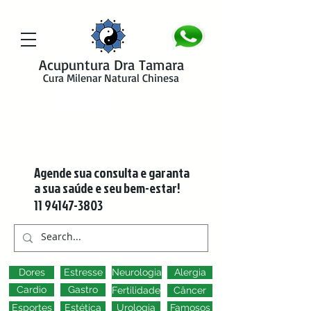
google-site-verification=y41jXuas_p-EeJLicgF7NZUfGl-PC5--4l-
45bsYy50
Acupuntura Dra Tamara
Cura Milenar Natural Chinesa
Agende sua consulta e garanta
a sua saúde e seu bem-estar!
11 94147-3803
Dores
Estresse
Neurologia
Alergia
Cardio
Gastro
Fertilidade
Câncer
Esportes
Estética
Urologia
Famosos