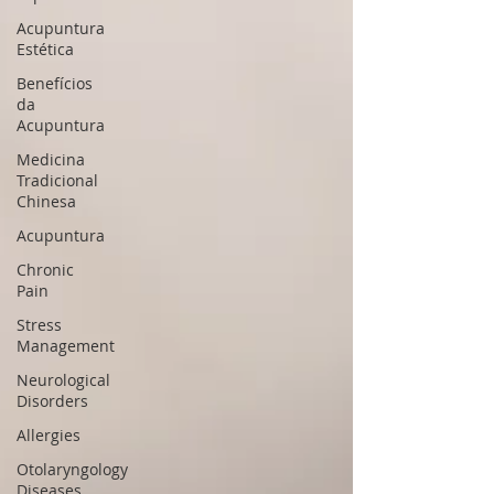
Acupuntura
Estética
Benefícios
da
Acupuntura
Medicina
Tradicional
Chinesa
Acupuntura
Chronic
Pain
Stress
Management
Neurological
Disorders
Allergies
Otolaryngology
Diseases