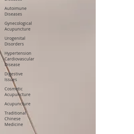
Autoimune
Diseases
Gynecological
Acupuncture
Urogenital
Disorders
Hypertension
Cardiovascular
Disease
Digestive
Issues
Cosmetic
Acupuncture
Acupuncture
Traditional
Chinese
Medicine