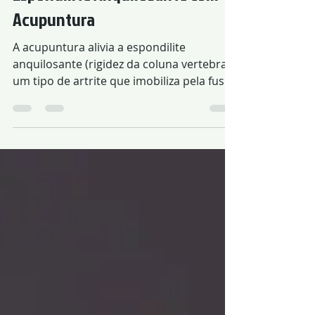
29 de mar. de 2018
Confirmado o Alívio da
Espondilite Anquilosante com
Acupuntura
A acupuntura alivia a espondilite
anquilosante (rigidez da coluna vertebral),
um tipo de artrite que imobiliza pela fusão
dos ossos.