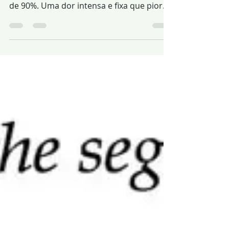
disco lombar tiveram alívio da dor a taxa
de 90%. Uma dor intensa e fixa que piora
à noite.