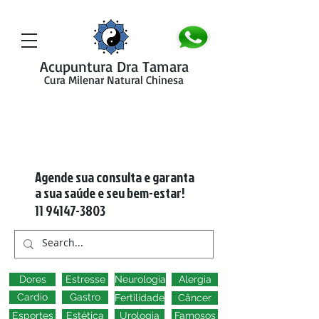
google-site-verification=y41jXuas_p-EeJLicgF7NZUfGl-PC5--4l-
45bsYy50
Acupuntura Dra Tamara
Cura Milenar Natural Chinesa
Agende sua consulta e garanta
a sua saúde e seu bem-estar!
11 94147-3803
Dores
Estresse
Neurologia
Alergia
Cardio
Gastro
Fertilidade
Câncer
Esportes
Estética
Urologia
Famosos