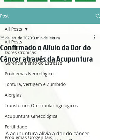
Post
All Posts
25 de jan. de 2020
3 min de leitura
All Posts
Confirmado o Alívio da Dor do
Dores Crônicas
Câncer através da Acupuntura
Gerenciamento do Estresse
Problemas Neurológicos
Tontura, Vertigem e Zumbido
Alergias
Transtornos Otorrinolaringológicos
Acupuntura Ginecológica
Fertilidade
A acupuntura alivia a dor do câncer 
Problemas Urogenitais