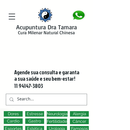
google-site-verification=y41jXuas_p-EeJLicgF7NZUfGl-PC5--4l-
45bsYy50
Acupuntura Dra Tamara
Cura Milenar Natural Chinesa
Agende sua consulta e garanta
a sua saúde e seu bem-estar!
11 94147-3803
Dores
Estresse
Neurologia
Alergia
Cardio
Gastro
Fertilidade
Câncer
Esportes
Estética
Urologia
Famosos