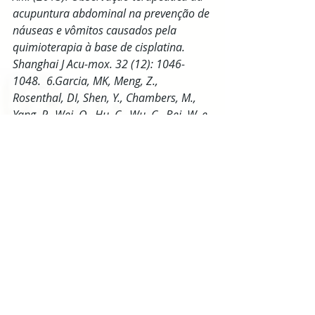
acupuntura abdominal na prevenção de 
náuseas e vômitos causados ​​pela 
quimioterapia à base de cisplatina. 
Shanghai J Acu-mox. 32 (12): 1046-
1048.  6.Garcia, MK, Meng, Z., 
Rosenthal, DI, Shen, Y., Chambers, M., 
Yang, P., Wei, Q., Hu, C., Wu, C., Bei, W. e 
Prinsloo, S., 2019. Efeito da acupuntura 
verdadeira e simulada na Xerostomia 
induzida por radiação entre pacientes 
com câncer de cabeça e pescoço: um 
ensaio clínico randomizado. JAMA 
Network Open, 2 (12), pp.e1916910-
e1916910.
Fonte: 
https://www.healthcmi.com/Acupunc
ture-Continuing-Education-