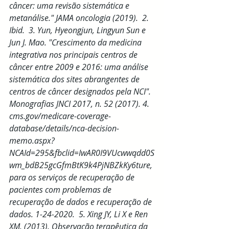
câncer: uma revisão sistemática e 
metanálise." JAMA oncologia (2019).  2. 
Ibid.  3. Yun, Hyeongjun, Lingyun Sun e 
Jun J. Mao. "Crescimento da medicina 
integrativa nos principais centros de 
câncer entre 2009 e 2016: uma análise 
sistemática dos sites abrangentes de 
centros de câncer designados pela NCI". 
Monografias JNCI 2017, n. 52 (2017). 4. 
cms.gov/medicare-coverage-
database/details/nca-decision-
memo.aspx?
NCAId=295&fbclid=IwAR0I9VUcwwqdd0S
wm_bdB25gcGfmBtK9k4PjNBZkKy6ture, 
para os serviços de recuperação de 
pacientes com problemas de 
recuperação de dados e recuperação de 
dados. 1-24-2020.  5. Xing JY, Li X e Ren 
XM. (2013). Observação terapêutica da 