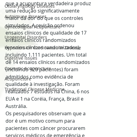
que a acupuntura verdadeira produz 
Otolaryngology Diseases
uma redução significativamente 
Autoimune Diseases
maior da dor do que os controles 
simulados. A revisão ordenou 
Gynecological Acupuncture
ensaios clínicos de qualidade de 17 
Urogenital Disorders
ensaios clínicos randomizados 
(ensaios clínicos randomizados), 
Hypertension Cardiovascular Disease
incluindo 1.111 pacientes. Um total 
Digestive Issues
de 14 ensaios clínicos randomizados 
Cosmetic Acupuncture
(incluindo 920 pacientes) foram 
admitidos como evidência de 
Acupuncture
qualidade à investigação. Foram 
Traditional Chinese Medicine
realizados 7 estudos na China, 6 nos 
EUA e 1 na Coréia, França, Brasil e 
Austrália.
Os pesquisadores observam que a 
dor é um motivo comum para 
pacientes com câncer procurarem 
serviços médicos de emergência e 