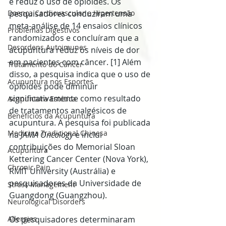
e reduz o uso de opióides. Os 
Doença Cardiovascular e Hipertensão
pesquisadores conduziram uma 
meta-análise de 14 ensaios clínicos 
Problemas Digestivos
randomizados e concluíram que a 
Desordens Autoimunes
acupuntura reduz os níveis de dor 
em pacientes com câncer. [1] Além 
Tratamento do Câncer
disso, a pesquisa indica que o uso de 
Acupuntura nos Esportes
opióides pode diminuir 
significativamente como resultado 
Acupuntura Estética
de tratamentos analgésicos de 
Benefícios da Acupuntura
acupuntura. A pesquisa foi publicada 
Medicina Tradicional Chinesa
na 
JAMA Oncology
 e inclui 
contribuições do Memorial Sloan 
Acupuntura
Kettering Cancer Center (Nova York), 
Chronic Pain
RMIT University (Austrália) e 
pesquisadores da Universidade de 
Stress Management
Guangdong (Guangzhou).
Neurological Disorders
Allergies
Os pesquisadores determinaram 